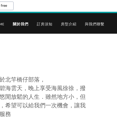
 free
ME
關於我們
訂房須知
房型介紹
與我們聯繫
於北竿橋仔部落，
看碧海雲天，晚上享受海風徐徐，撥
悠閒放鬆的人生．​​雖然地方小，但
，希望可以給我們一次機會，讓我
服務